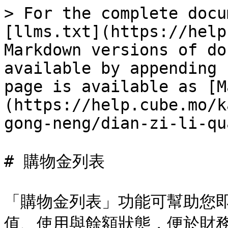
> For the complete docu
[llms.txt](https://help
Markdown versions of do
available by appending 
page is available as [M
(https://help.cube.mo/k
gong-neng/dian-zi-li-qu
# 購物金列表

「購物金列表」功能可幫助您
值、使用與餘額狀態，便於財務