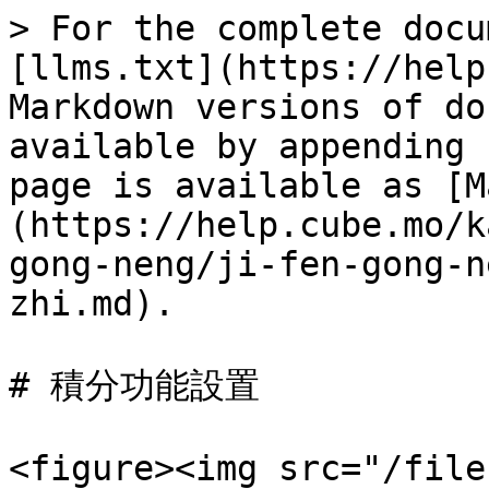
> For the complete docu
[llms.txt](https://help
Markdown versions of do
available by appending 
page is available as [M
(https://help.cube.mo/k
gong-neng/ji-fen-gong-n
zhi.md).

# 積分功能設置

<figure><img src="/file