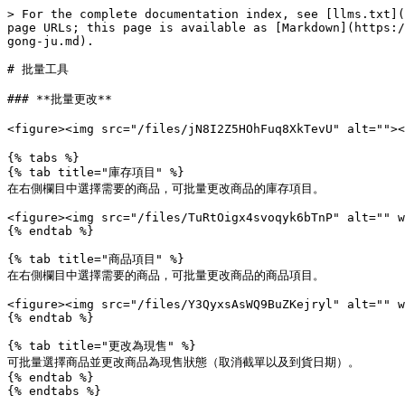
> For the complete documentation index, see [llms.txt](
page URLs; this page is available as [Markdown](https:/
gong-ju.md).

# 批量工具

### **批量更改**

<figure><img src="/files/jN8I2Z5HOhFuq8XkTevU" alt=""
{% tabs %}

{% tab title="庫存項目" %}

在右側欄目中選擇需要的商品，可批量更改商品的庫存項目。

<figure><img src="/files/TuRtOigx4svoqyk6bTnP" alt="" w
{% endtab %}

{% tab title="商品項目" %}

在右側欄目中選擇需要的商品，可批量更改商品的商品項目。

<figure><img src="/files/Y3QyxsAsWQ9BuZKejryl" alt="" w
{% endtab %}

{% tab title="更改為現售" %}

可批量選擇商品並更改商品為現售狀態（取消截單以及到貨日期）。

{% endtab %}
