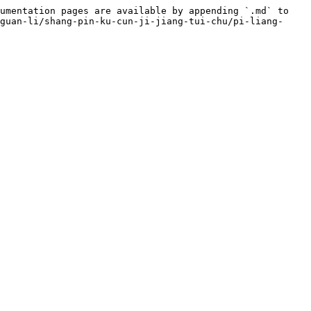
umentation pages are available by appending `.md` to 
guan-li/shang-pin-ku-cun-ji-jiang-tui-chu/pi-liang-