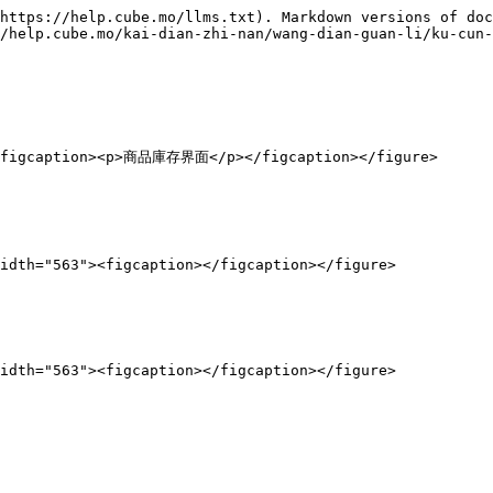
https://help.cube.mo/llms.txt). Markdown versions of doc
/help.cube.mo/kai-dian-zhi-nan/wang-dian-guan-li/ku-cun-
><figcaption><p>商品庫存界面</p></figcaption></figure>

idth="563"><figcaption></figcaption></figure>

idth="563"><figcaption></figcaption></figure>
