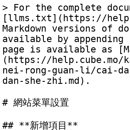
> For the complete docu
[llms.txt](https://help
Markdown versions of do
available by appending 
page is available as [M
(https://help.cube.mo/k
nei-rong-guan-li/cai-da
dan-she-zhi.md).

# 網站菜單設置

## **新增項目**
