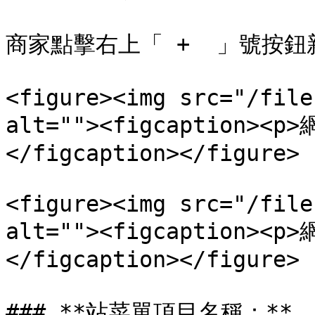
商家點擊右上「 +  」號按鈕
<figure><img src="/file
alt=""><figcaption>
</figcaption></figure>

<figure><img src="/file
alt=""><figcaption>
</figcaption></figure>

### **站菜單項目名稱：**
