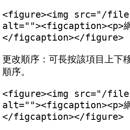
<figure><img src="/file
alt=""><figcaption>
</figcaption></figure>

更改順序：可長按該項目上下
順序。

<figure><img src="/file
alt=""><figcaption>