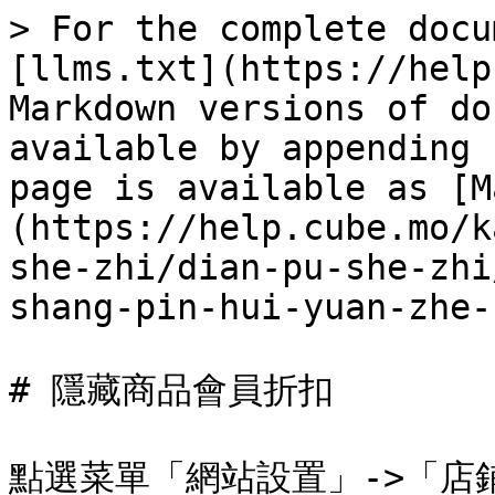
> For the complete docu
[llms.txt](https://help
Markdown versions of do
available by appending 
page is available as [M
(https://help.cube.mo/k
she-zhi/dian-pu-she-zhi
shang-pin-hui-yuan-zhe-
# 隱藏商品會員折扣

點選菜單「網站設置」->「店