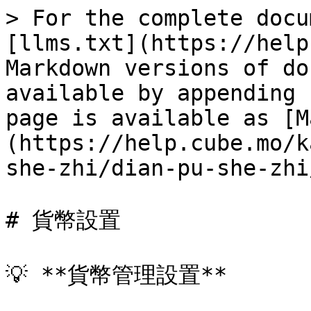
> For the complete docu
[llms.txt](https://help
Markdown versions of do
available by appending 
page is available as [M
(https://help.cube.mo/k
she-zhi/dian-pu-she-zhi
# 貨幣設置

💡 **貨幣管理設置**
