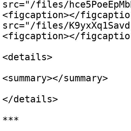
src="/files/hce5PoeEpMb
<figcaption></figcaptio
src="/files/K9yxXq1Savd
<figcaption></figcaptio
<details>

<summary></summary>

</details>

***
