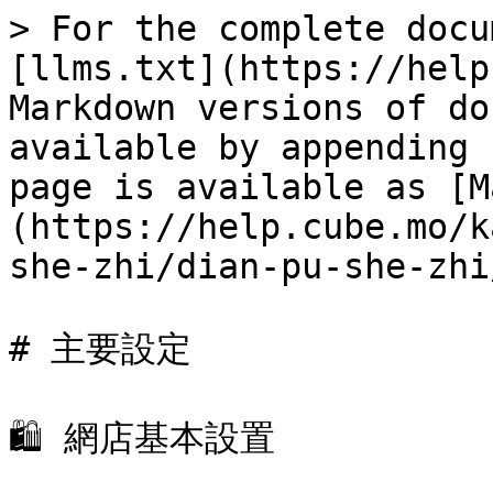
> For the complete docu
[llms.txt](https://help
Markdown versions of do
available by appending 
page is available as [M
(https://help.cube.mo/k
she-zhi/dian-pu-she-zhi
# 主要設定

🛍️ 網店基本設置
