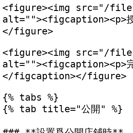
<figure><img src="/file
alt=""><figcaption><p
</figure>

<figure><img src="/file
alt=""><figcaption>
</figcaption></figure>

{% tabs %}

{% tab title="公開" %}

### **設置爲公開店鋪時**
