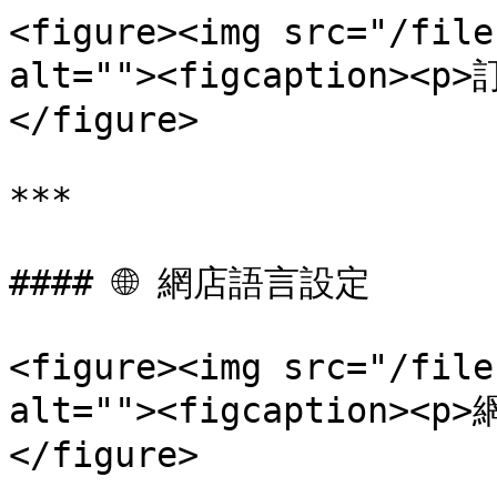
<figure><img src="/file
alt=""><figcaption><p
</figure>

***

#### 🌐 網店語言設定

<figure><img src="/file
alt=""><figcaption><p
</figure>
