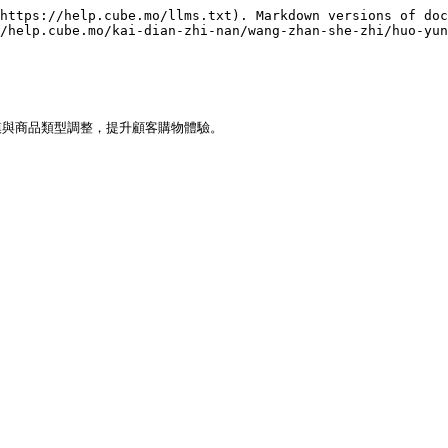
https://help.cube.mo/llms.txt). Markdown versions of doc
/help.cube.mo/kai-dian-zhi-nan/wang-zhan-she-zhi/huo-yun
與商品類型調整，提升顧客購物體驗。
