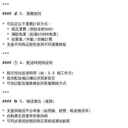
***

#### 💰 3. 運費規則

* 可設定以下運費計算方式：

  * 固定運費（例如全館$60）

  * 滿額免運（如滿$1000免運）

  * 按重量／件數／距離計費

* 支援不同商品類型使用不同運費模板

***

#### 🕒 4. 配送時間與說明

* 顯示預估送達時間（如：3-5 個工作天）

* 提供配送備註欄位供買家留言

* 可加註配送服務條款與客服聯絡方式

***

#### 🔄 5. 物流整合（進階）

* 支援與物流平台串接（如黑貓、順豐、蝦皮物流等）

* 自動產生貨運單與查詢碼

* 可同步發貨狀態回商店系統或通知顧客
