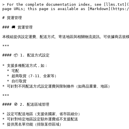
> For the complete documentation index, see [llms.txt](
page URLs; this page is available as [Markdown](https:/
# 貨運管理

### 🚚 貨運管理

本模組提供設定運費、配送方式、寄送地區與相關物流資訊。可依據商店規模
***

#### 📦 1. 配送方式設定

* 支援多種配送方式，如：

  * 宅配

  * 超商取貨（7-11、全家等）

  * 自行取貨

* 可針對不同配送方式設定運費與限制條件（如商品重量、地區）

***

#### 🧭 2. 配送區域管理

* 設定可配送地區（支援依國家、省市區細分）

* 可針對特定地區設定額外運費或不支援配送

* 提供黑名單功能（排除某些區域）
