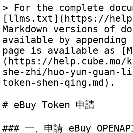
> For the complete docu
[llms.txt](https://help
Markdown versions of do
available by appending 
page is available as [M
(https://help.cube.mo/k
she-zhi/huo-yun-guan-li
token-shen-qing.md).

# eBuy Token 申請

### 一、申請 eBuy OPENAPI 