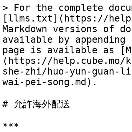
> For the complete docu
[llms.txt](https://help
Markdown versions of do
available by appending 
page is available as [M
(https://help.cube.mo/k
she-zhi/huo-yun-guan-li
wai-pei-song.md).

# 允許海外配送

***
