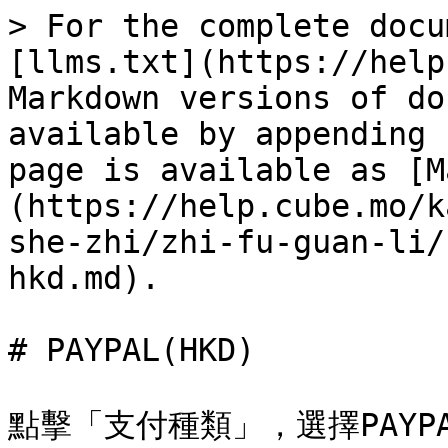
> For the complete docu
[llms.txt](https://help
Markdown versions of do
available by appending 
page is available as [M
(https://help.cube.mo/k
she-zhi/zhi-fu-guan-li/
hkd.md).

# PAYPAL(HKD)

點擊「支付種類」，選擇PAYPAL