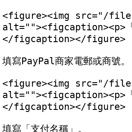
<figure><img src="/file
alt=""><figcaption>
</figcaption></figure>

填寫PayPal商家電郵或商號。

<figure><img src="/file
alt=""><figcaption>
</figcaption></figure>

填寫「支付名稱」。
