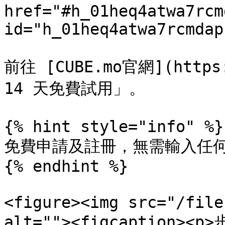
href="#h_01heq4atwa7rcm
id="h_01heq4atwa7rcmdap
前往 [CUBE.mo官網](https
14 天免費試用」。

{% hint style="info" %}

免費申請及註冊，無需輸入任何
{% endhint %}

<figure><img src="/file
alt=""><figcaption><p>