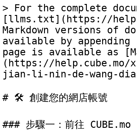
> For the complete docu
[llms.txt](https://help
Markdown versions of do
available by appending 
page is available as [M
(https://help.cube.mo/x
jian-li-nin-de-wang-dia
# 🛠️ 創建您的網店帳號

### 步驟一：前往 CUBE.mo